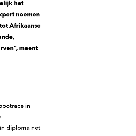
lijk het
expert noemen
tot Afrikaanse
ende,
urven”, meent
bootrace in
e
un diploma net