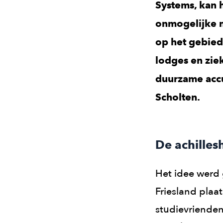
Systems, kan 
onmogelijke m
op het gebied
lodges en zie
duurzame accu
Scholten.
De achilles
Het idee werd 
Friesland plaa
studievrienden