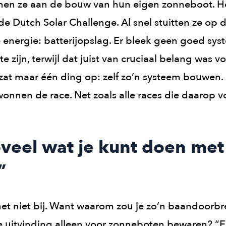
nen ze aan de bouw van hun eigen zonneboot. H
 Dutch Solar Challenge. Al snel stuitten ze op de
e energie: batterijopslag. Er bleek geen goed sy
te zijn, terwijl dat juist van cruciaal belang was v
zat maar één ding op: zelf zo’n systeem bouwen.
wonnen de race. Net zoals alle races die daarop 
zoveel wat je kunt doen me
”
het niet bij. Want waarom zou je zo’n baandoorb
 uitvinding alleen voor zonneboten bewaren? “Er