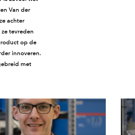
ten Van der
ze achter
 ze tevreden
 product op de
rder innoveren.
tgebreid met