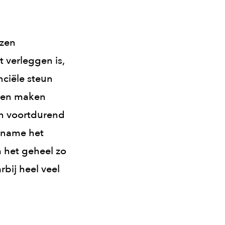
nzen
t verleggen is,
nciële steun
nnen maken
jn voortdurend
 name het
 het geheel zo
rbij heel veel