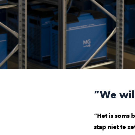
“We wil
“Het is soms b
stap niet te 