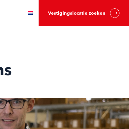
Vestigingslocatie zoeken
ms