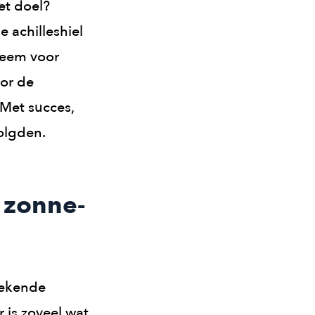
et doel?
 achilleshiel
steem voor
oor de
 Met succes,
volgden.
t zonne-
rekende
 is zoveel wat