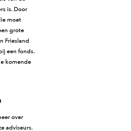
rs is. Door
die moet
 een grote
in Friesland
ij een fonds.
e de komende
n
eer over
ze adviseurs.