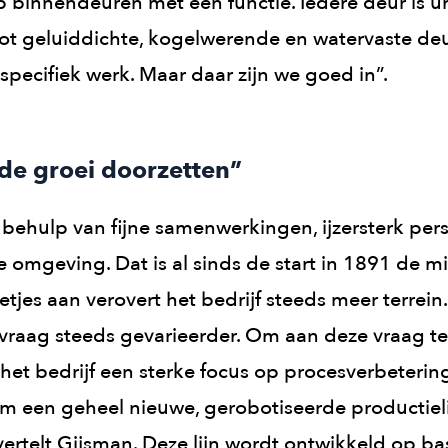
op binnendeuren met een functie. Iedere deur is u
t geluiddichte, kogelwerende en watervaste deur
 specifiek werk. Maar daar zijn we goed in”.
de groei doorzetten”
behulp van fijne samenwerkingen, ijzersterk per
e omgeving. Dat is al sinds de start in 1891 de m
letjes aan verovert het bedrijf steeds meer terrei
vraag steeds gevarieerder. Om aan deze vraag t
 het bedrijf een sterke focus op procesverbeteri
om een geheel nieuwe, gerobotiseerde productieli
vertelt Gijsman. Deze lijn wordt ontwikkeld op ba