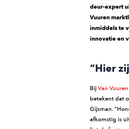
deur-expert u
Vuuren marktl
inmiddels te 
innovatie en v
“Hier z
Bij
Van Vuuren
betekent dat on
Gijsman. “Hon
afkomstig is u