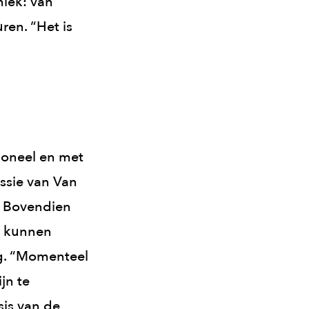
niek: van
en. “Het is
soneel en met
issie van Van
n. Bovendien
e kunnen
ng. “Momenteel
jn te
sis van de