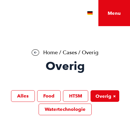
Menu
Home
/
Cases
/
Overig
Overig
Alles
Food
HTSM
+
Overig
Watertechnologie