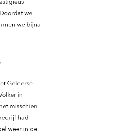
estigieus
 “Doordat we
kunnen we bijna
”
het Gelderse
olker in
het misschien
bedrijf had
el weer in de