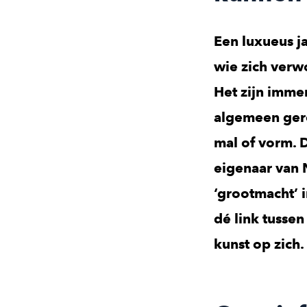
Een luxueus j
wie zich verw
Het zijn immer
algemeen ger
mal of vorm. D
eigenaar van 
‘grootmacht’ i
dé link tussen 
kunst op zich.