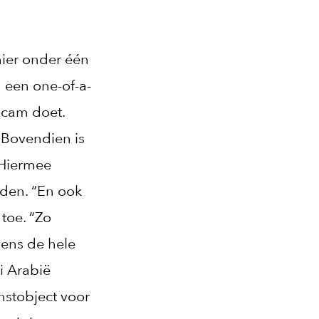
hier onder één
: een one-of-a-
dcam doet.
 Bovendien is
 Hiermee
den. “En ook
 toe. “Zo
gens de hele
i Arabië
nstobject voor