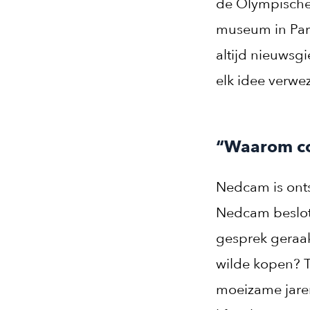
de Olympische 
museum in Parij
altijd nieuwsg
elk idee verwez
“Waarom co
Nedcam is onts
Nedcam beslote
gesprek geraak
wilde kopen? T
moeizame jaren