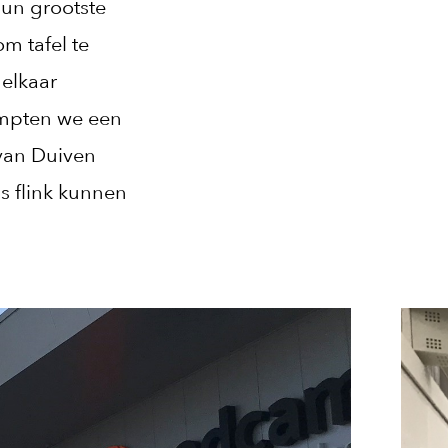
hun grootste
m tafel te
elkaar
ampten we een
 van Duiven
s flink kunnen