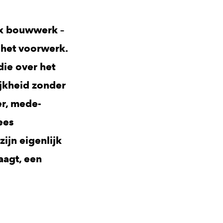
ex bouwwerk –
 het voorwerk.
die over het
jkheid zonder
er, mede-
ees
zijn eigenlijk
raagt, een