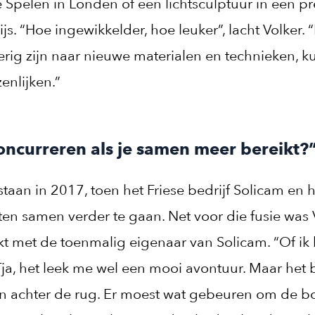
Spelen in Londen of een lichtsculptuur in een pr
s. “Hoe ingewikkelder, hoe leuker”, lacht Volker.
ierig zijn naar nieuwe materialen en technieken, 
enlijken.”
ncurreren als je samen meer bereikt?
taan in 2017, toen het Friese bedrijf Solicam en 
n samen verder te gaan. Net voor die fusie was V
t met de toenmalig eigenaar van Solicam. “Of ik 
ja, het leek me wel een mooi avontuur. Maar het 
 achter de rug. Er moest wat gebeuren om de bo