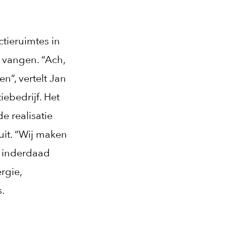
tieruimtes in
 vangen. “Ach,
n”, vertelt Jan
iebedrijf. Het
e realisatie
uit. “Wij maken
n inderdaad
rgie,
.